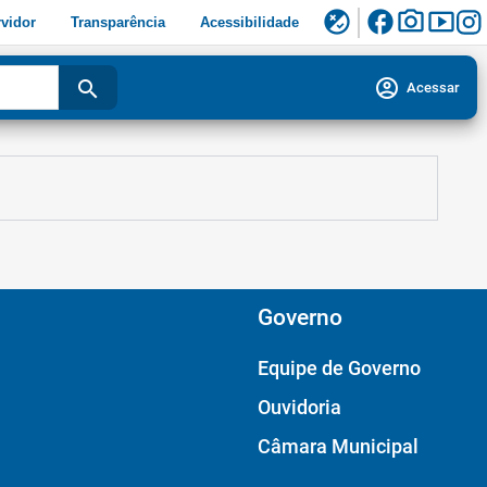
facebook
photo_camera
smart_display
flaky
vidor
Transparência
Acessibilidade
account_circle
search
Acessar
Governo
Equipe de Governo
Ouvidoria
Câmara Municipal