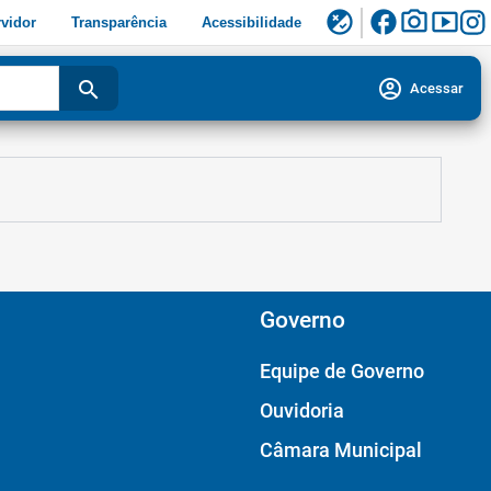
facebook
photo_camera
smart_display
flaky
vidor
Transparência
Acessibilidade
account_circle
search
Acessar
Governo
Equipe de Governo
Ouvidoria
Câmara Municipal