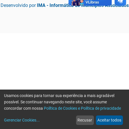
Desenvolvido por
IMA - Informática de Municípios Associados
Usamos cookies para tornar sua experiência a mais agradável
possível. Se continuar navegando neste site, você assume
concordar com nossa
Política de Cookies e Política de privacidade
home
build_circle
event
web
more_horiz
Erro ao enviar informações, por favor tente novamente
Gerenciar Cookies
...
Recusar
Aceitar todos
Início
Serviços
Eventos
Notícias
Mais