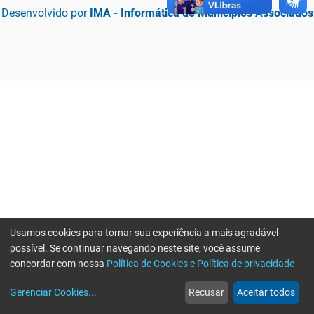
Desenvolvido por
IMA - Informática de Municípios Associados
Usamos cookies para tornar sua experiência a mais agradável
possível. Se continuar navegando neste site, você assume
concordar com nossa
Política de Cookies e Política de privacidade
home
build_circle
event
web
more_horiz
Erro ao enviar informações, por favor tente novamente
Gerenciar Cookies
...
Recusar
Aceitar todos
Início
Serviços
Eventos
Notícias
Mais