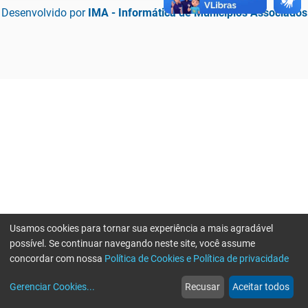
Desenvolvido por
IMA - Informática de Municípios Associados
Usamos cookies para tornar sua experiência a mais agradável
possível. Se continuar navegando neste site, você assume
concordar com nossa
Política de Cookies e Política de privacidade
home
build_circle
event
web
more_horiz
Erro ao enviar informações, por favor tente novamente
Gerenciar Cookies
...
Recusar
Aceitar todos
Início
Serviços
Eventos
Notícias
Mais