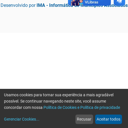
Desenvolvido por
IMA - Informática de Municípios Associados
Usamos cookies para tornar sua experiência a mais agradável
possível. Se continuar navegando neste site, você assume
concordar com nossa
Política de Cookies e Política de privacidade
home
build_circle
event
web
more_horiz
Erro ao enviar informações, por favor tente novamente
Gerenciar Cookies
...
Recusar
Aceitar todos
Início
Serviços
Eventos
Notícias
Mais