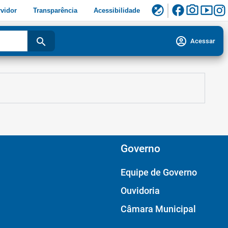
facebook
photo_camera
smart_display
flaky
vidor
Transparência
Acessibilidade
account_circle
search
Acessar
Governo
Equipe de Governo
Ouvidoria
Câmara Municipal