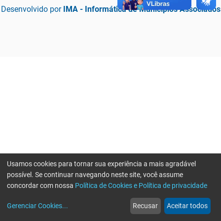
Desenvolvido por
IMA - Informática de Municípios Associados
Usamos cookies para tornar sua experiência a mais agradável
possível. Se continuar navegando neste site, você assume
concordar com nossa
Política de Cookies e Política de privacidade
home
build_circle
event
web
more_horiz
Erro ao enviar informações, por favor tente novamente
Gerenciar Cookies
...
Recusar
Aceitar todos
Início
Serviços
Eventos
Notícias
Mais