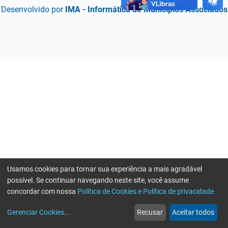
Desenvolvido por
IMA - Informática de Municípios Associados
Usamos cookies para tornar sua experiência a mais agradável
possível. Se continuar navegando neste site, você assume
concordar com nossa
Política de Cookies e Política de privacidade
home
build_circle
event
web
more_horiz
Erro ao enviar informações, por favor tente novamente
Gerenciar Cookies
...
Recusar
Aceitar todos
Início
Serviços
Eventos
Notícias
Mais