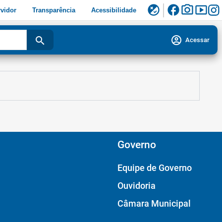
facebook
photo_camera
smart_display
flaky
vidor
Transparência
Acessibilidade
account_circle
search
Acessar
Governo
Equipe de Governo
Ouvidoria
Câmara Municipal