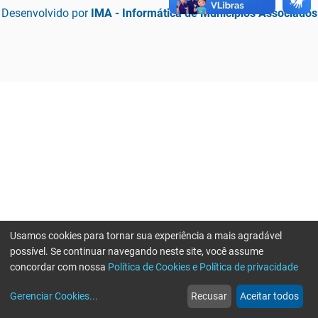
Desenvolvido por
IMA - Informática de Municípios Associados
Usamos cookies para tornar sua experiência a mais agradável
possível. Se continuar navegando neste site, você assume
concordar com nossa
Política de Cookies e Política de privacidade
home
build_circle
event
web
more_horiz
Erro ao enviar informações, por favor tente novamente
Gerenciar Cookies
...
Recusar
Aceitar todos
Início
Serviços
Eventos
Notícias
Mais