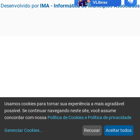
Desenvolvido por
IMA - Informática de Municípios Associados
Usamos cookies para tornar sua experiência a mais agradável
possível. Se continuar navegando neste site, você assume
concordar com nossa
Política de Cookies e Política de privacidade
home
build_circle
event
web
more_horiz
Erro ao enviar informações, por favor tente novamente
Gerenciar Cookies
...
Recusar
Aceitar todos
Início
Serviços
Eventos
Notícias
Mais