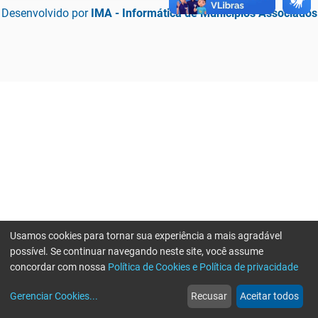
Desenvolvido por
IMA - Informática de Municípios Associados
Usamos cookies para tornar sua experiência a mais agradável
possível. Se continuar navegando neste site, você assume
concordar com nossa
Política de Cookies e Política de privacidade
home
build_circle
event
web
more_horiz
Erro ao enviar informações, por favor tente novamente
Gerenciar Cookies
...
Recusar
Aceitar todos
Início
Serviços
Eventos
Notícias
Mais