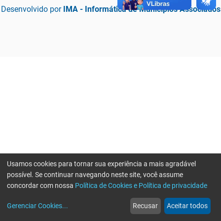
Desenvolvido por
IMA - Informática de Municípios Associados
Usamos cookies para tornar sua experiência a mais agradável
possível. Se continuar navegando neste site, você assume
concordar com nossa
Política de Cookies e Política de privacidade
home
build_circle
event
web
more_horiz
Erro ao enviar informações, por favor tente novamente
Gerenciar Cookies
...
Recusar
Aceitar todos
Início
Serviços
Eventos
Notícias
Mais