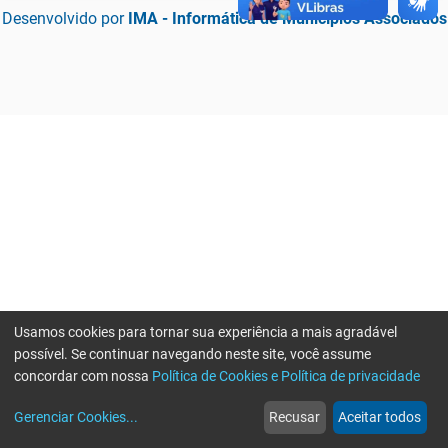
Desenvolvido por
IMA - Informática de Municípios Associados
Usamos cookies para tornar sua experiência a mais agradável
possível. Se continuar navegando neste site, você assume
concordar com nossa
Política de Cookies e Política de privacidade
home
build_circle
event
web
more_horiz
Erro ao enviar informações, por favor tente novamente
Gerenciar Cookies
...
Recusar
Aceitar todos
Início
Serviços
Eventos
Notícias
Mais