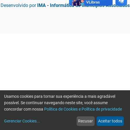
Desenvolvido por
IMA - Informática de Municípios Associados
Usamos cookies para tornar sua experiência a mais agradável
possível. Se continuar navegando neste site, você assume
concordar com nossa
Política de Cookies e Política de privacidade
home
build_circle
event
web
more_horiz
Erro ao enviar informações, por favor tente novamente
Gerenciar Cookies
...
Recusar
Aceitar todos
Início
Serviços
Eventos
Notícias
Mais