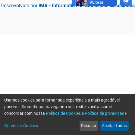
Desenvolvido por
IMA - Informática de Municípios Associados
Usamos cookies para tornar sua experiência a mais agradável
possível. Se continuar navegando neste site, você assume
concordar com nossa
Política de Cookies e Política de privacidade
home
build_circle
event
web
more_horiz
Erro ao enviar informações, por favor tente novamente
Gerenciar Cookies
...
Recusar
Aceitar todos
Início
Serviços
Eventos
Notícias
Mais