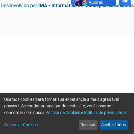
Desenvolvido por
IMA - Informática de Municípios Associados
Usamos cookies para tornar sua experiência a mais agradável
possível. Se continuar navegando neste site, você assume
concordar com nossa
Política de Cookies e Política de privacidade
home
build_circle
event
web
more_horiz
Erro ao enviar informações, por favor tente novamente
Gerenciar Cookies
...
Recusar
Aceitar todos
Início
Serviços
Eventos
Notícias
Mais