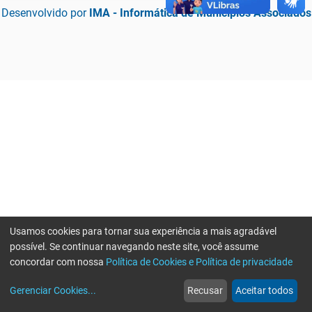
Desenvolvido por
IMA - Informática de Municípios Associados
Usamos cookies para tornar sua experiência a mais agradável
possível. Se continuar navegando neste site, você assume
concordar com nossa
Política de Cookies e Política de privacidade
home
build_circle
event
web
more_horiz
Erro ao enviar informações, por favor tente novamente
Gerenciar Cookies
...
Recusar
Aceitar todos
Início
Serviços
Eventos
Notícias
Mais