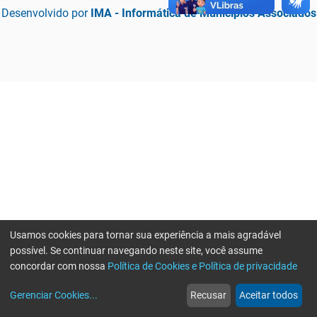
Desenvolvido por
IMA - Informática de Municípios Associados
Usamos cookies para tornar sua experiência a mais agradável
possível. Se continuar navegando neste site, você assume
concordar com nossa
Política de Cookies e Política de privacidade
home
build_circle
event
web
more_horiz
Erro ao enviar informações, por favor tente novamente
Gerenciar Cookies
...
Recusar
Aceitar todos
Início
Serviços
Eventos
Notícias
Mais