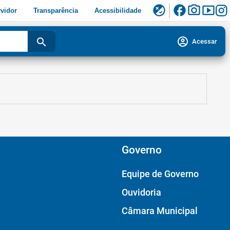
facebook
photo_camera
smart_display
flaky
vidor
Transparência
Acessibilidade
account_circle
search
Acessar
Governo
Equipe de Governo
Ouvidoria
Câmara Municipal