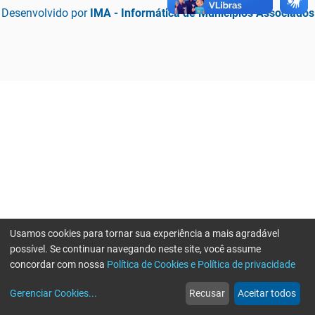
Desenvolvido por
IMA - Informática de Municípios Associados
Usamos cookies para tornar sua experiência a mais agradável
possível. Se continuar navegando neste site, você assume
concordar com nossa
Política de Cookies e Política de privacidade
home
build_circle
event
web
more_horiz
Erro ao enviar informações, por favor tente novamente
Gerenciar Cookies
...
Recusar
Aceitar todos
Início
Serviços
Eventos
Notícias
Mais