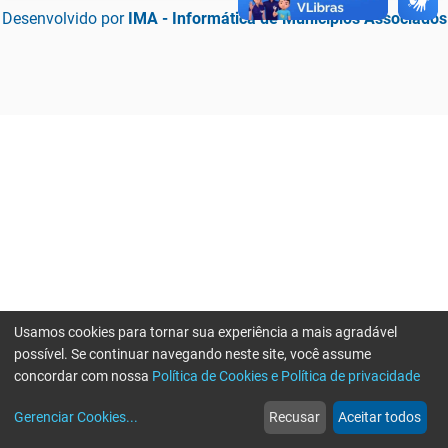
Desenvolvido por
IMA - Informática de Municípios Associados
Usamos cookies para tornar sua experiência a mais agradável
possível. Se continuar navegando neste site, você assume
concordar com nossa
Política de Cookies e Política de privacidade
home
build_circle
event
web
more_horiz
Erro ao enviar informações, por favor tente novamente
Gerenciar Cookies
...
Recusar
Aceitar todos
Início
Serviços
Eventos
Notícias
Mais