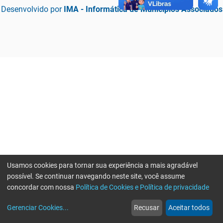
Desenvolvido por
IMA - Informática de Municípios Associados
Usamos cookies para tornar sua experiência a mais agradável
possível. Se continuar navegando neste site, você assume
concordar com nossa
Política de Cookies e Política de privacidade
home
build_circle
event
web
more_horiz
Erro ao enviar informações, por favor tente novamente
Gerenciar Cookies
...
Recusar
Aceitar todos
Início
Serviços
Eventos
Notícias
Mais