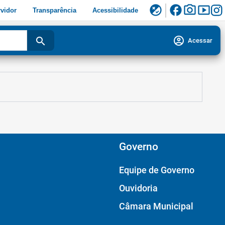
facebook
photo_camera
smart_display
flaky
vidor
Transparência
Acessibilidade
account_circle
search
Acessar
Governo
Equipe de Governo
Ouvidoria
Câmara Municipal