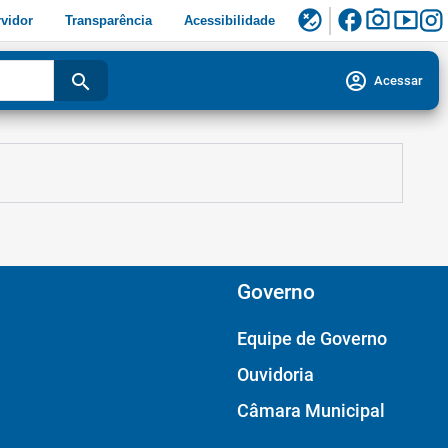
facebook
photo_camera
smart_display
flaky
vidor
Transparência
Acessibilidade
account_circle
search
Acessar
Governo
Equipe de Governo
Ouvidoria
Câmara Municipal