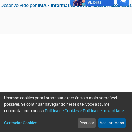
Desenvolvido por
IMA - Informática de Municípios Associados
Usamos cookies para tornar sua experiência a mais agradável
possível. Se continuar navegando neste site, você assume
concordar com nossa
Política de Cookies e Política de privacidade
home
build_circle
event
web
more_horiz
Erro ao enviar informações, por favor tente novamente
Gerenciar Cookies
...
Recusar
Aceitar todos
Início
Serviços
Eventos
Notícias
Mais