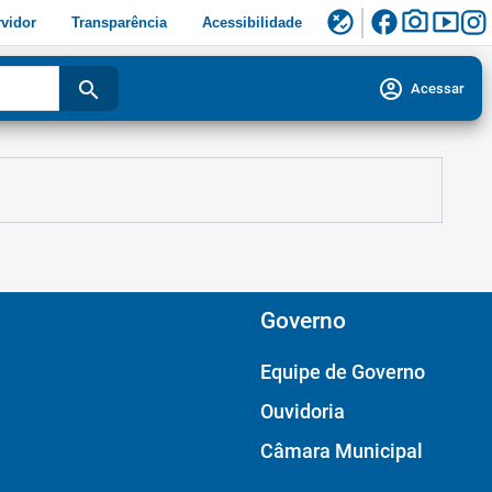
facebook
photo_camera
smart_display
flaky
vidor
Transparência
Acessibilidade
account_circle
search
Acessar
Governo
Equipe de Governo
Ouvidoria
Câmara Municipal