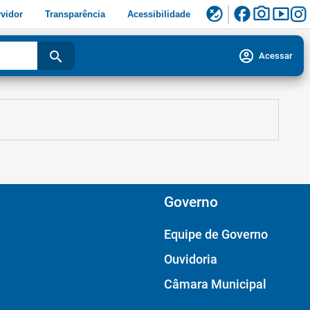
facebook
photo_camera
smart_display
flaky
vidor
Transparência
Acessibilidade
account_circle
search
Acessar
Governo
Equipe de Governo
Ouvidoria
Câmara Municipal