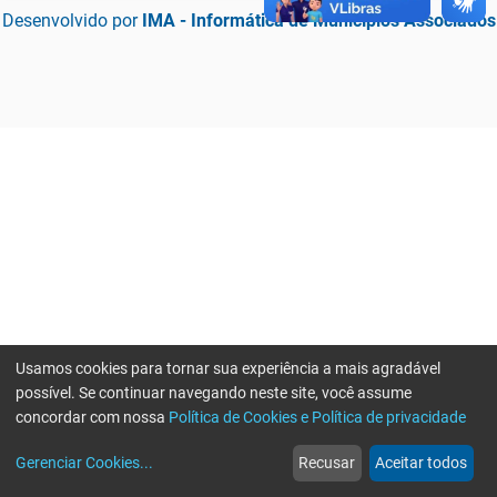
Desenvolvido por
IMA - Informática de Municípios Associados
Usamos cookies para tornar sua experiência a mais agradável
possível. Se continuar navegando neste site, você assume
concordar com nossa
Política de Cookies e Política de privacidade
home
build_circle
event
web
more_horiz
Erro ao enviar informações, por favor tente novamente
Gerenciar Cookies
...
Recusar
Aceitar todos
Início
Serviços
Eventos
Notícias
Mais