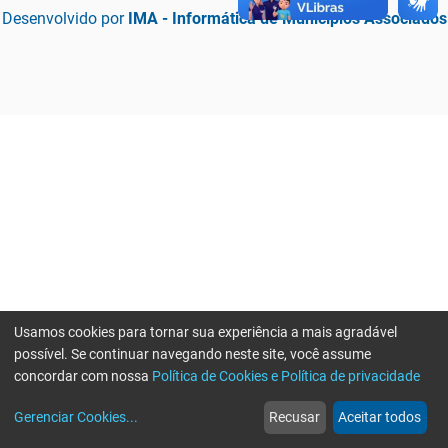
Desenvolvido por
IMA - Informática de Municípios Associados
Usamos cookies para tornar sua experiência a mais agradável
possível. Se continuar navegando neste site, você assume
concordar com nossa
Política de Cookies e Política de privacidade
home
build_circle
event
web
more_horiz
Erro ao enviar informações, por favor tente novamente
Gerenciar Cookies
...
Recusar
Aceitar todos
Início
Serviços
Eventos
Notícias
Mais