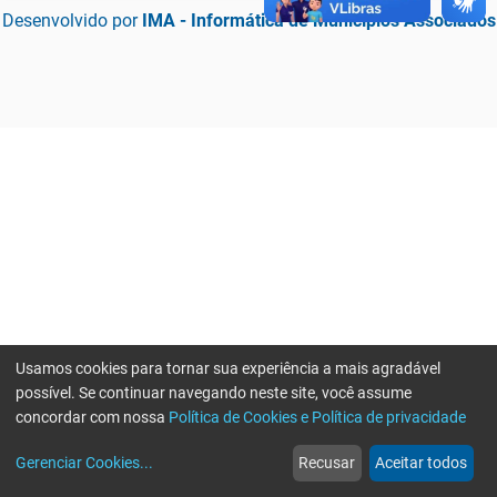
Desenvolvido por
IMA - Informática de Municípios Associados
Usamos cookies para tornar sua experiência a mais agradável
possível. Se continuar navegando neste site, você assume
concordar com nossa
Política de Cookies e Política de privacidade
home
build_circle
event
web
more_horiz
Erro ao enviar informações, por favor tente novamente
Gerenciar Cookies
...
Recusar
Aceitar todos
Início
Serviços
Eventos
Notícias
Mais