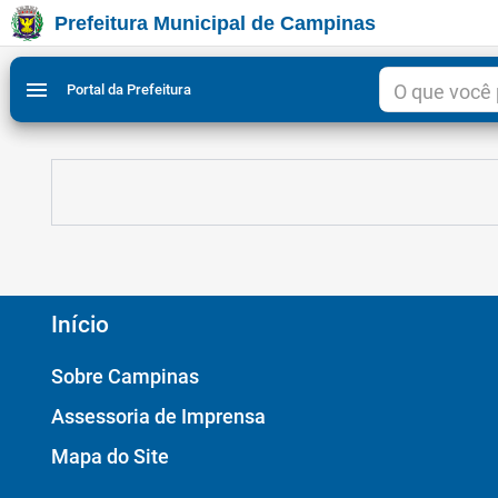
Prefeitura Municipal de Campinas
Ir para conteudo
Ir para menu do site da Prefeitura de Campinas
Ligar/Desligar contraste visual de tela para acessibili
1
2
menu
Portal da Prefeitura
Início
Sobre Campinas
Assessoria de Imprensa
Mapa do Site