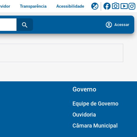
facebook
photo_camera
smart_display
flaky
vidor
Transparência
Acessibilidade
account_circle
search
Acessar
Governo
Equipe de Governo
Ouvidoria
Câmara Municipal