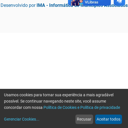
Desenvolvido por
IMA - Informática de Municípios Associados
Usamos cookies para tornar sua experiência a mais agradável
possível. Se continuar navegando neste site, você assume
concordar com nossa
Política de Cookies e Política de privacidade
home
build_circle
event
web
more_horiz
Erro ao enviar informações, por favor tente novamente
Gerenciar Cookies
...
Recusar
Aceitar todos
Início
Serviços
Eventos
Notícias
Mais