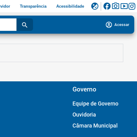
facebook
photo_camera
smart_display
flaky
vidor
Transparência
Acessibilidade
account_circle
search
Acessar
Governo
Equipe de Governo
Ouvidoria
Câmara Municipal