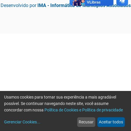
Desenvolvido por
IMA - Informática de Municípios Associados
Usamos cookies para tornar sua experiência a mais agradável
possível. Se continuar navegando neste site, você assume
concordar com nossa
Política de Cookies e Política de privacidade
home
build_circle
event
web
more_horiz
Erro ao enviar informações, por favor tente novamente
Gerenciar Cookies
...
Recusar
Aceitar todos
Início
Serviços
Eventos
Notícias
Mais