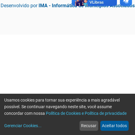
Desenvolvido por
IMA - Informática de Municípios Associados
Usamos cookies para tornar sua experiência a mais agradável
possível. Se continuar navegando neste site, você assume
concordar com nossa
Política de Cookies e Política de privacidade
home
build_circle
event
web
more_horiz
Erro ao enviar informações, por favor tente novamente
Gerenciar Cookies
...
Recusar
Aceitar todos
Início
Serviços
Eventos
Notícias
Mais