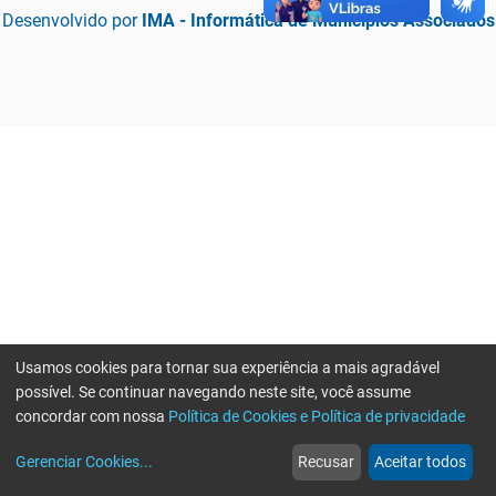
Desenvolvido por
IMA - Informática de Municípios Associados
Usamos cookies para tornar sua experiência a mais agradável
possível. Se continuar navegando neste site, você assume
concordar com nossa
Política de Cookies e Política de privacidade
home
build_circle
event
web
more_horiz
Erro ao enviar informações, por favor tente novamente
Gerenciar Cookies
...
Recusar
Aceitar todos
Início
Serviços
Eventos
Notícias
Mais