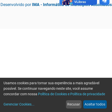
Desenvolvido por
IMA - Informática de Municípios Associados
Usamos cookies para tornar sua experiência a mais agradável
possível. Se continuar navegando neste site, você assume
concordar com nossa
Política de Cookies e Política de privacidade
home
build_circle
event
web
more_horiz
Erro ao enviar informações, por favor tente novamente
Gerenciar Cookies
...
Recusar
Aceitar todos
Início
Serviços
Eventos
Notícias
Mais