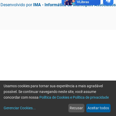
Desenvolvido por
IMA - Informática de Municípios Associados
Usamos cookies para tornar sua experiência a mais agradável
possível. Se continuar navegando neste site, você assume
concordar com nossa
Política de Cookies e Política de privacidade
home
build_circle
event
web
more_horiz
Erro ao enviar informações, por favor tente novamente
Gerenciar Cookies
...
Recusar
Aceitar todos
Início
Serviços
Eventos
Notícias
Mais