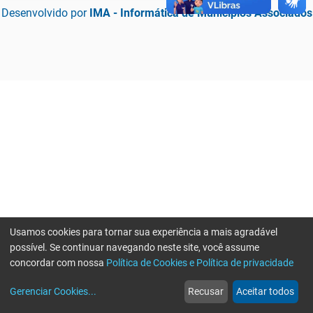
Desenvolvido por
IMA - Informática de Municípios Associados
Usamos cookies para tornar sua experiência a mais agradável
possível. Se continuar navegando neste site, você assume
concordar com nossa
Política de Cookies e Política de privacidade
home
build_circle
event
web
more_horiz
Erro ao enviar informações, por favor tente novamente
Gerenciar Cookies
...
Recusar
Aceitar todos
Início
Serviços
Eventos
Notícias
Mais