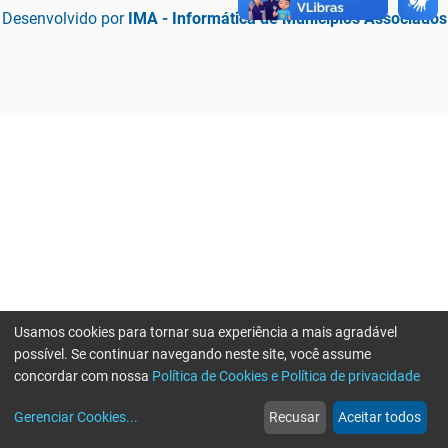
Desenvolvido por
IMA - Informática de Municípios Associados
Usamos cookies para tornar sua experiência a mais agradável
possível. Se continuar navegando neste site, você assume
concordar com nossa
Política de Cookies e Política de privacidade
home
build_circle
event
web
more_horiz
Erro ao enviar informações, por favor tente novamente
Gerenciar Cookies
...
Recusar
Aceitar todos
Início
Serviços
Eventos
Notícias
Mais