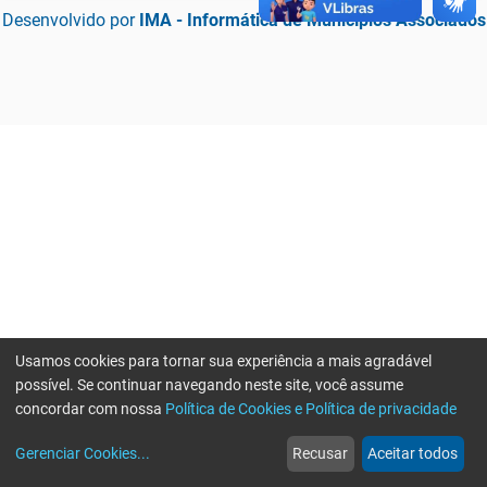
Desenvolvido por
IMA - Informática de Municípios Associados
Usamos cookies para tornar sua experiência a mais agradável
possível. Se continuar navegando neste site, você assume
concordar com nossa
Política de Cookies e Política de privacidade
home
build_circle
event
web
more_horiz
Erro ao enviar informações, por favor tente novamente
Gerenciar Cookies
...
Recusar
Aceitar todos
Início
Serviços
Eventos
Notícias
Mais