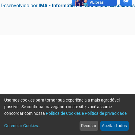
Desenvolvido por
IMA - Informática de Municípios Associados
Usamos cookies para tornar sua experiência a mais agradável
possível. Se continuar navegando neste site, você assume
concordar com nossa
Política de Cookies e Política de privacidade
home
build_circle
event
web
more_horiz
Erro ao enviar informações, por favor tente novamente
Gerenciar Cookies
...
Recusar
Aceitar todos
Início
Serviços
Eventos
Notícias
Mais