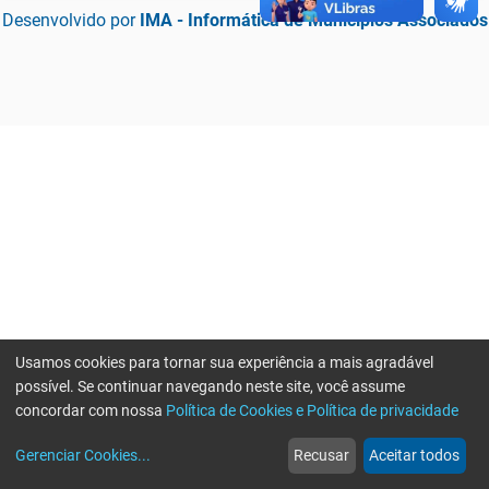
Desenvolvido por
IMA - Informática de Municípios Associados
Usamos cookies para tornar sua experiência a mais agradável
possível. Se continuar navegando neste site, você assume
concordar com nossa
Política de Cookies e Política de privacidade
home
build_circle
event
web
more_horiz
Erro ao enviar informações, por favor tente novamente
Gerenciar Cookies
...
Recusar
Aceitar todos
Início
Serviços
Eventos
Notícias
Mais