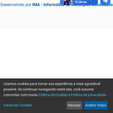
Desenvolvido por
IMA - Informática de Municípios Associados
Usamos cookies para tornar sua experiência a mais agradável
possível. Se continuar navegando neste site, você assume
concordar com nossa
Política de Cookies e Política de privacidade
home
build_circle
event
web
more_horiz
Erro ao enviar informações, por favor tente novamente
Gerenciar Cookies
...
Recusar
Aceitar todos
Início
Serviços
Eventos
Notícias
Mais