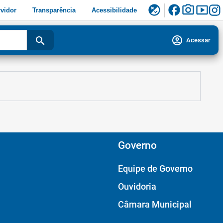
facebook
photo_camera
smart_display
flaky
vidor
Transparência
Acessibilidade
account_circle
search
Acessar
Governo
Equipe de Governo
Ouvidoria
Câmara Municipal