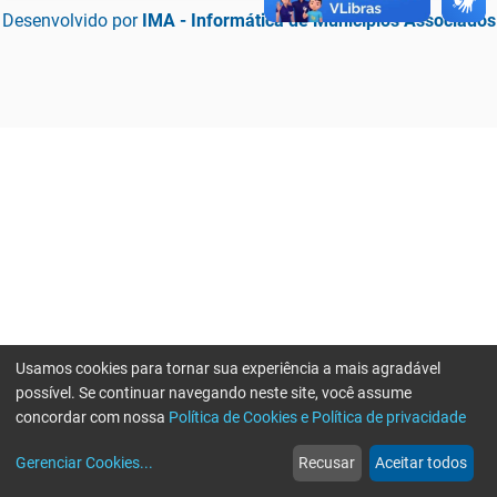
Desenvolvido por
IMA - Informática de Municípios Associados
Usamos cookies para tornar sua experiência a mais agradável
possível. Se continuar navegando neste site, você assume
concordar com nossa
Política de Cookies e Política de privacidade
home
build_circle
event
web
more_horiz
Erro ao enviar informações, por favor tente novamente
Gerenciar Cookies
...
Recusar
Aceitar todos
Início
Serviços
Eventos
Notícias
Mais