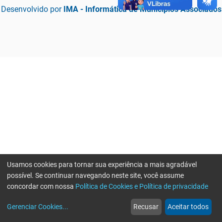
Desenvolvido por
IMA - Informática de Municípios Associados
Usamos cookies para tornar sua experiência a mais agradável
possível. Se continuar navegando neste site, você assume
concordar com nossa
Política de Cookies e Política de privacidade
home
build_circle
event
web
more_horiz
Erro ao enviar informações, por favor tente novamente
Gerenciar Cookies
...
Recusar
Aceitar todos
Início
Serviços
Eventos
Notícias
Mais